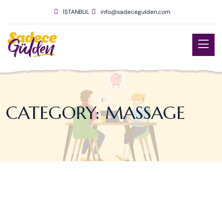
İSTANBUL
info@sadecegulden.com
CATEGORY:
MASSAGE